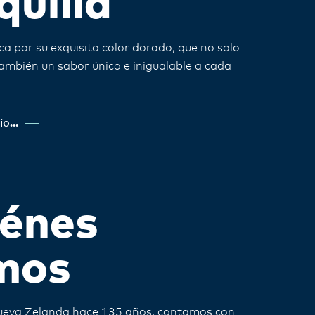
uilla
a por su exquisito color dorado, que no solo
ambién un sabor único e inigualable a cada
o...
énes
mos
ueva Zelanda hace 135 años, contamos con