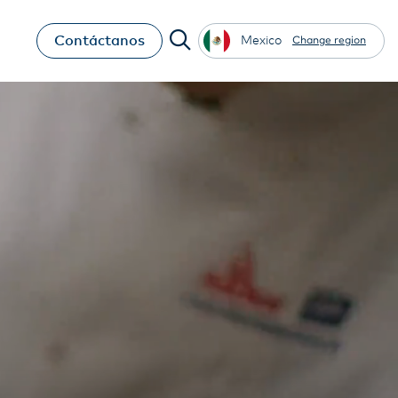
Contáctanos
Mexico
Change region