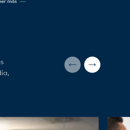
eer más
os
ía,