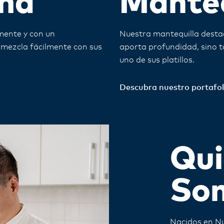
ma
Manteq
mente y con un
Nuestra mantequilla destac
e mezcla fácilmente con sus
aporta profundidad, sino t
uno de sus platillos.
Descubra nuestro portafoli
Qui
So
Nacidos en N