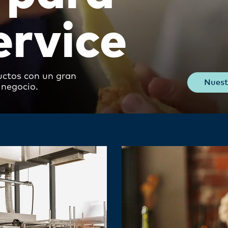
ervice
uctos con un gran
Nuest
 negocio.