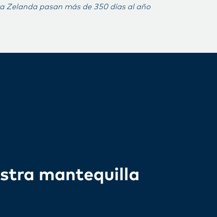
va Zelanda pasan más de 350 días al año
estra mantequilla