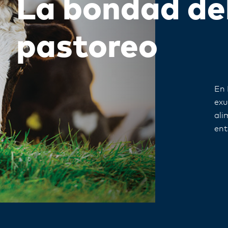
La bondad del
pastoreo
En 
exu
ali
ent