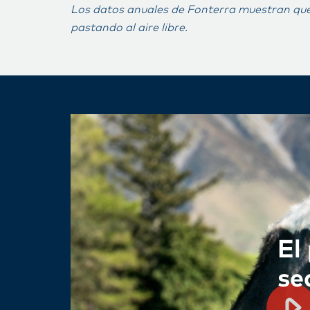
Los datos anuales de Fonterra muestran que
pastando al aire libre.
El
se