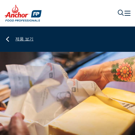
제품 보기
앵커 푸드 프로페셔널 락틱버터
앵커버터
풍부한 풍미의 크리미한 버터로 베이커리와 요리 전반에 걸쳐 고객
휴대하기 편리한 소형 사이즈의 앵커버터는 모든 셰프의 필수품입
만족을 높이고 맛과 향을 최대로 끌어올려보세요.
니다. 뉴질랜드에서 생산되어 믿을 수 있고, 요리의 풍미를 더해줍
니다.
See More
제품 보기
See More
제품 보기